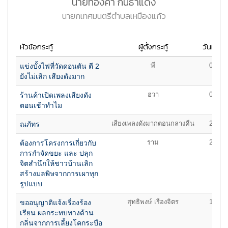
นายทองคำ กันธาแดง
นายกเทศมนตรีตำบลเหมืองแก้ว
หัวข้อกระทู้
ผู้ตั้งกระทู้
วันที่ต้ัง
พี
07/02/
แข่งบั้งไฟที่วัดดอนตัน ตี 2
ยังไม่เลิก เสียงดังมาก
ฮวา
04/02/
ร้านค้าเปิดเพลงเสียงดัง
ตอนเช้าทำไม
เสียงเพลงดังมากตอนกลางคืน
24/01/
ณภัทร
ราม
29/09/
ต้องการโครงการเกี่ยวกับ
การกำจัดขยะ และ ปลุก
จิตสำนึกให้ชาวบ้านเลิก
สร้างมลพิษจากการเผาทุก
รูปแบบ
สุทธิพงษ์ เรืองจิตร
17/08/
ขออนุญาติแจ้งเรื่องร้อง
เรียน ผลกระทบทางด้าน
กลิ่นจากการเลี้ยงโคกระบือ