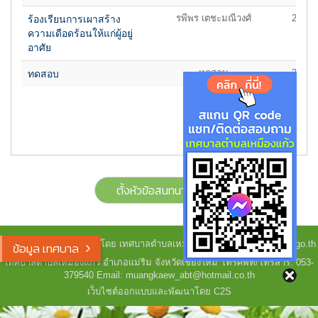
รพีพร เตชะมณีวงศ์
25/11/
ร้องเรียนการเผาสร้าง
ความเดือดร้อนให้แก่ผู้อยู่
อาศัย
ทดสอบ
25/04/
ทดสอบ
ตั้งหัวข้อสนทนาใหม่
Copyright © 2023-2026 โดย เทศบาลตำบลเหมืองแก้ว - www.muangkaew.go.th
ข้อมูล เทศบาล
เทศบาลตำบลเหมืองแก้ว อำเภอแม่ริม จังหวัดเชียงใหม่ โทรศัพท์/โทรสาร: 053-
379540 Email: muangkaew_abt@hotmail.co.th
เว็บไซต์ออกแบบและพัฒนาโดย C2S