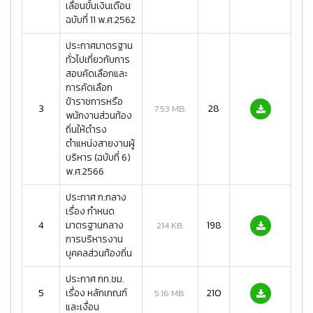
เลื่อนขั้นเงินเดือน
ฉบับที่ 11 พ.ศ.2562
ประกาศมาตรฐาน
ทั่วไปเกี่ยวกับการ
สอบคัดเลือกและ
การคัดเลือก
ข้าราชการหรือ
3
28
7.53 MB.
พนักงานส่วนท้อง
ถิ่นให้ดำรง
ตำแหน่งสายงานผู้
บริหาร (ฉบับที่ 6)
พ.ศ.2566
ประกาศ ก.กลาง
เรื่อง กำหนด
4
มาตรฐานกลาง
198
214 KB.
การบริหารงาน
บุคคลส่วนท้องถิ่น
ประกาศ กท.ชม.
5
เรื่อง หลักเกณฑ์
210
5.16 MB.
และเงื่อน