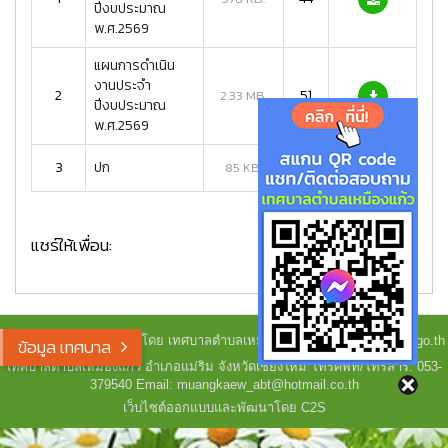
ปีงบประมาณ
พ.ศ.2569
แผนการดำเนิน
งานประจำ
2
51
2.33 MB.
ปีงบประมาณ
พ.ศ.2569
3
ปก
50
85 KB.
แชร์ให้เพื่อน:
Copyright © 2023-2026 โดย เทศบาลตำบลเหมืองแก้ว - www.muangkaew.go.th
ข้อมูล เทศบาล
เทศบาลตำบลเหมืองแก้ว อำเภอแม่ริม จังหวัดเชียงใหม่ โทรศัพท์/โทรสาร: 053-
379540 Email: muangkaew_abt@hotmail.co.th
เว็บไซต์ออกแบบและพัฒนาโดย C2S