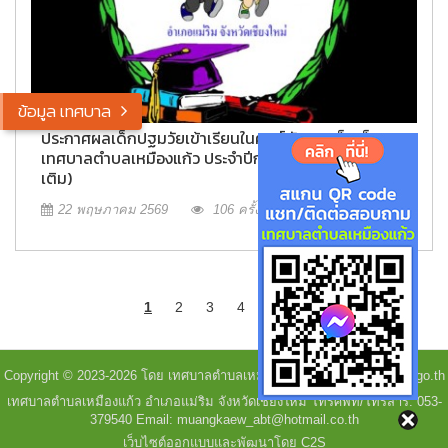
ข้อมูล เทศบาล
ประกาศผลเด็กปฐมวัยเข้าเรียนในศูนย์พัฒนาเด็กเล็ก
เทศบาลตำบลเหมืองแก้ว ประจำปีการศึกษา 2569 (เพิ่ม
เติม)
22 พฤษภาคม 2569
106 ครั้ง
1
2
3
4
5
Copyright © 2023-2026 โดย เทศบาลตำบลเหมืองแก้ว - www.muangkaew.go.th
เทศบาลตำบลเหมืองแก้ว อำเภอแม่ริม จังหวัดเชียงใหม่ โทรศัพท์/โทรสาร: 053-
379540 Email: muangkaew_abt@hotmail.co.th
เว็บไซต์ออกแบบและพัฒนาโดย C2S